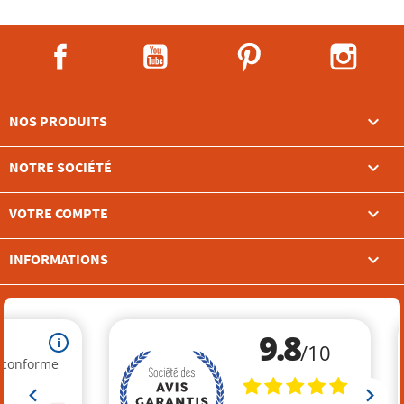
Facebook
YouTube
Pinterest
Instag

NOS PRODUITS

NOTRE SOCIÉTÉ

VOTRE COMPTE
keyboard_arrow_down
INFORMATIONS