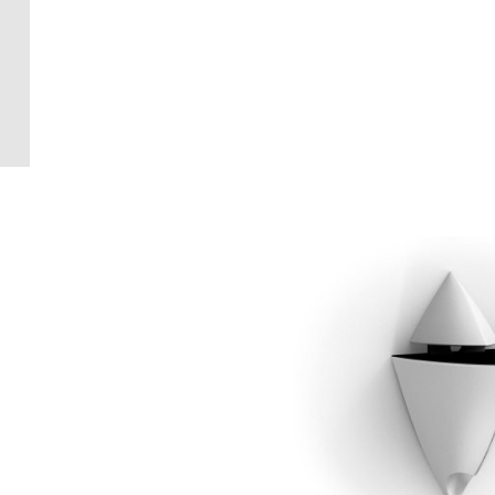
Crédence 
standard
Crédence 
ACCESSOI
CRÉDENC
Accessoir