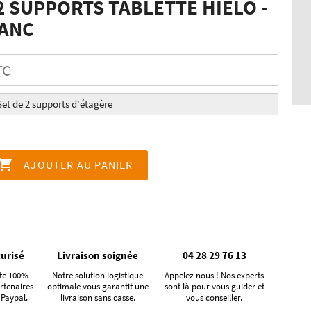
2 SUPPORTS TABLETTE HIELO -
LANC
TC
Set de 2 supports d'étagère

AJOUTER AU PANIER
urisé
Livraison soignée
04 28 29 76 13
te 100%
Notre solution logistique
Appelez nous ! Nos experts
rtenaires
optimale vous garantit une
sont là pour vous guider et
 Paypal.
livraison sans casse.
vous conseiller.