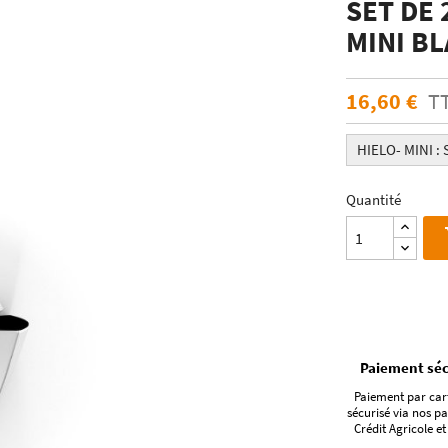
SET DE 
ÉCHANTILLONS
en verre laqué dimension
MINI B
Echantillons de miroirs
miroir dimension standard
Echantillons de verre dépoli emaillé et
trempé
16,60 €
T
RES DE POSE POUR
Echantillons de verre emaillé et trempé
E
Echantillons de verres dépolis laqués
HIELO- MINI : 
es pour crédence
Echantillons de verres laqués
Quantité
Paiement séc
Paiement par car
sécurisé via nos pa
Crédit Agricole et