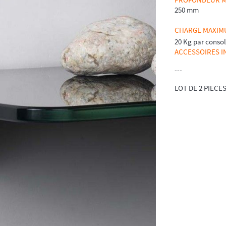
250 mm
CHARGE MAXIM
20 Kg par conso
ACCESSOIRES I
---
LOT DE 2 PIECE