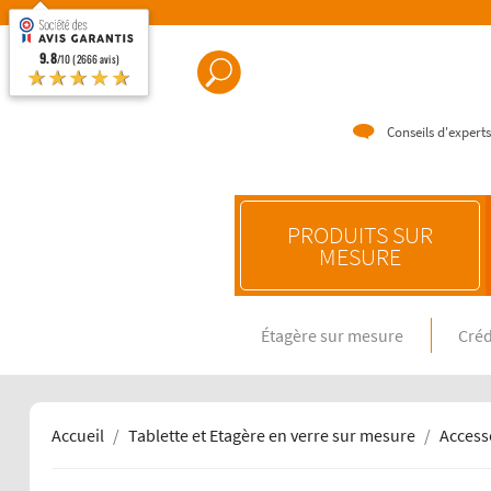
9.8
/10 (2666 avis)
★★★★★
Conseils d'experts
PRODUITS SUR
MESURE
Étagère sur mesure
Créd
CRÉDENC
Crédence e
Crédence 
Crédence 
Accueil
Tablette et Etagère en verre sur mesure
Access
CRÉDENC