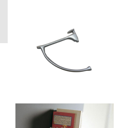
Crédence 
standard
Crédence 
ACCESSOI
CRÉDENC
Accessoir