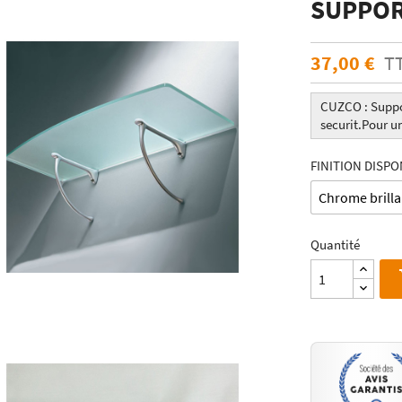
SUPPOR
ÉCHANTILLONS
en verre laqué dimension
Echantillons de miroirs
miroir dimension standard
37,00 €
T
Echantillons de verre dépoli emaillé et
trempé
RES DE POSE POUR
Echantillons de verre emaillé et trempé
CUZCO : Suppor
E
securit.Pour u
Echantillons de verres dépolis laqués
es pour crédence
Echantillons de verres laqués
FINITION DISPON
Quantité