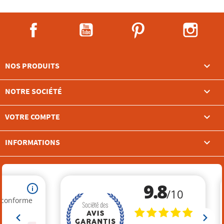
Facebook
YouTube
Pinterest
Instag

NOS PRODUITS

NOTRE SOCIÉTÉ

VOTRE COMPTE
keyboard_arrow_down
INFORMATIONS