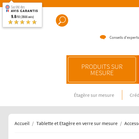
9.8
/10 (2666 avis)
★★★★★
Conseils d'experts
PRODUITS SUR
MESURE
Étagère sur mesure
Créd
CRÉDENC
Crédence e
Crédence 
Crédence 
Accueil
Tablette et Etagère en verre sur mesure
Access
CRÉDENC