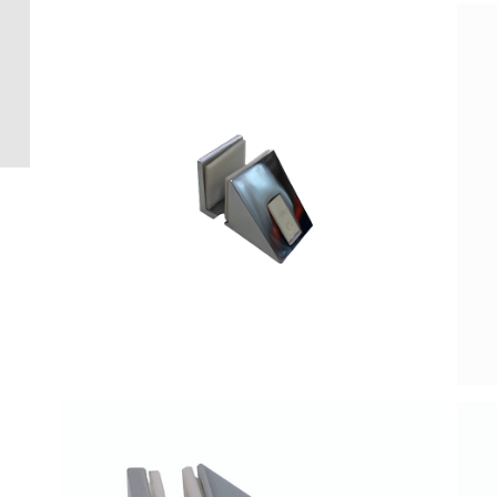
Crédence 
standard
Crédence 
ACCESSOI
CRÉDENC
Accessoir