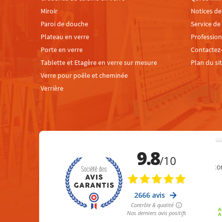
Miroir
Notices d
Paroi de douche
Service de
Plateau en verre
Profession
Porte en verre
Contactez
Tablette et Etagère en verre sur mesure
Plan du si
Verre pour poêle et cheminée
Verrière