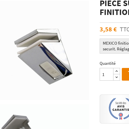
PIECE 
ÉCHANTILLONS
en verre laqué dimension
FINITI
Echantillons de miroirs
miroir dimension standard
Echantillons de verre dépoli emaillé et
trempé
3,58 €
TT
RES DE POSE POUR
Echantillons de verre emaillé et trempé
E
Echantillons de verres dépolis laqués
MEXICO finiti
es pour crédence
securit. Réglag
Echantillons de verres laqués
Quantité