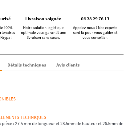
urisé
Livraison soignée
04 28 29 76 13
te 100%
Notre solution logistique
Appelez nous ! Nos experts
rtenaires
optimale vous garantit une
sont là pour vous guider et
 Paypal.
livraison sans casse.
vous conseiller.
Détails techniques
Avis clients
ONIBLES
 ELEMENTS TECHNIQUES
a pièce : 27.5 mm de longueur et 28.5mm de hauteur et 26.5mm de