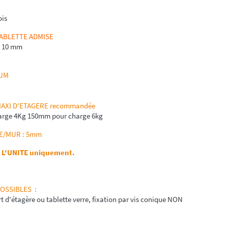
E
ois
TABLETTE ADMISE
à 10 mm
UM
XI D'ETAGERE recommandée
arge 4Kg 150mm pour charge 6kg
E/MUR : 5mm
A L'UNITE uniquement.
OSSIBLES :
rt d'étagère ou tablette verre, fixation par vis conique NON