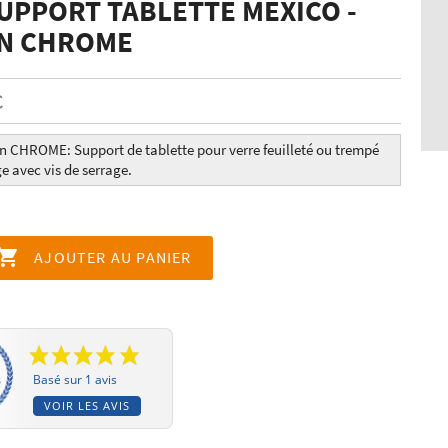
SUPPORT TABLETTE MEXICO -
ON CHROME
C
on CHROME: Support de tablette
pour
verre feuilleté ou trempé
e avec vis de serrage.

AJOUTER AU PANIER
Basé sur 1 avis
VOIR LES AVIS