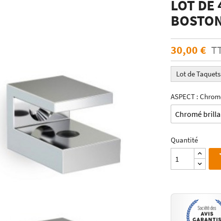
LOT DE 
ÉCHANTILLONS
en verre laqué dimension
BOSTO
Echantillons de miroirs
miroir dimension standard
Echantillons de verre dépoli emaillé et
trempé
30,00 €
T
RES DE POSE POUR
Echantillons de verre emaillé et trempé
E
Echantillons de verres dépolis laqués
Lot de Taquets
es pour crédence
Echantillons de verres laqués
ASPECT : Chromé
Quantité