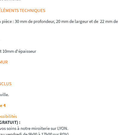
 ÉLÉMENTS TECHNIQUES
a pièce : 30 mm de profondeur, 20 mm de largeur et de 22 mm de
E
 et 10mm d'épaisseur
/MUR
INCLUS
ville.
e 4
ssibilités
(GRATUIT) :
os soins à notre miroiterie sur LYON.
 au vendredi de 9h00 à 17h00 sur RDV)