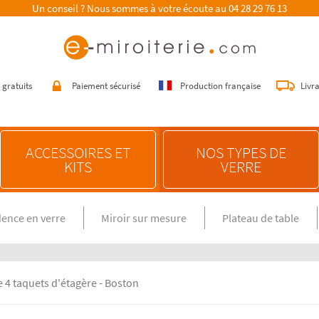
Un conseil ? Nous sommes à votre écoute au
04 28 29 76 13
 gratuits
Paiement sécurisé
Production française
Livr
ACCESSOIRES ET
NOS TYPES DE
KITS
VERRE
ence en verre
Miroir sur mesure
Plateau de table
E SUR MESURE
NOS CONSEILS
n verre spécial feux gaz
Choisir une crédence de cuisine
miroir sur mesure
Entretenir une crédence de cuisine
en verre sur mesure
Poser une crédence de cuisine
e 4 taquets d'étagère - Boston
Rénover une crédence de cuisine
E DIMENSION STANDARD