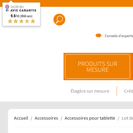
9.8
/10 (2666 avis)
★★★★★
Conseils d'experts
PRODUITS SUR
MESURE
Étagère sur mesure
Créd
CRÉDENC
Crédence e
Crédence 
Crédence 
Accueil
Accessoires
Accessoires pour tablette
Lot d
CRÉDENC