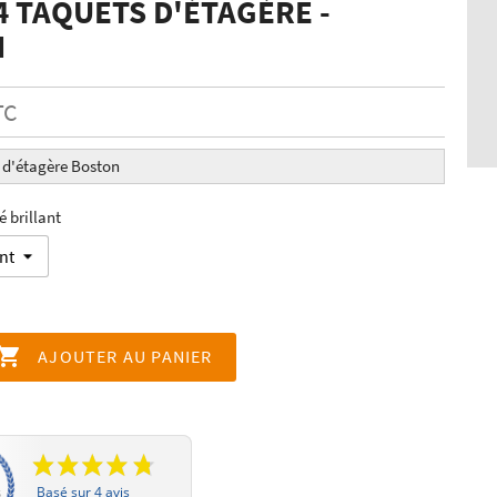
4 TAQUETS D'ÉTAGÈRE -
N
TC
 d'étagère Boston
 brillant

AJOUTER AU PANIER
Basé sur 4 avis