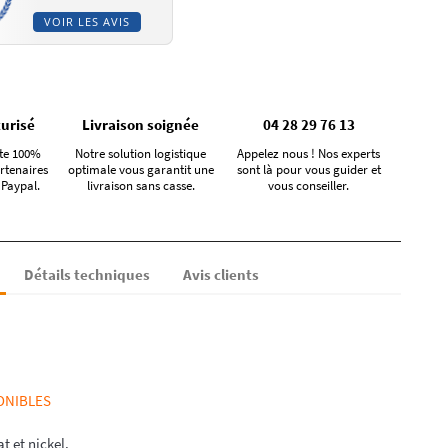
VOIR LES AVIS
urisé
Livraison soignée
04 28 29 76 13
te 100%
Notre solution logistique
Appelez nous ! Nos experts
rtenaires
optimale vous garantit une
sont là pour vous guider et
 Paypal.
livraison sans casse.
vous conseiller.
Détails techniques
Avis clients
ONIBLES
t et nickel.