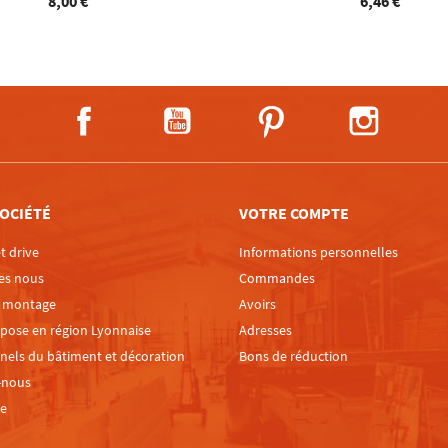
8,00 €
6,46 €
Facebook
YouTube
Pinterest
Instagra
OCIÉTÉ
VOTRE COMPTE
t drive
Informations personnelles
es nous
Commandes
e montage
Avoirs
 pose en région Lyonnaise
Adresses
nels du bâtiment et décoration
Bons de réduction
-nous
te