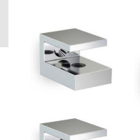
Crédence 
standard
Crédence 
ACCESSOI
CRÉDENC
Accessoir