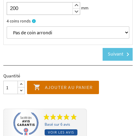
keyboard_arrow_up
mm
keyboard_arrow_down
4 coins ronds
info
Suivant
chevron_right
Quantité

AJOUTER AU PANIER
Basé sur 6 avis
VOIR LES AVIS