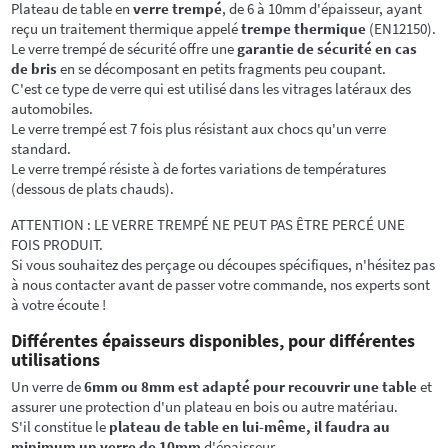
Plateau de table en
verre trempé
, de 6 à 10mm d'épaisseur, ayant
reçu un traitement thermique appelé
trempe thermique
(EN12150).
Le verre trempé de sécurité offre une
garantie de sécurité en cas
de bris
en se décomposant en petits fragments peu coupant.
C'est ce type de verre qui est utilisé dans les vitrages latéraux des
automobiles.
Le verre trempé est 7 fois plus résistant aux chocs qu'un verre
standard.
Le verre trempé résiste à de fortes variations de températures
(dessous de plats chauds).
ATTENTION : LE VERRE TREMPÉ NE PEUT PAS ÊTRE PERCÉ UNE
FOIS PRODUIT.
Si vous souhaitez des perçage ou découpes spécifiques, n'hésitez pas
à nous contacter avant de passer votre commande, nos experts sont
à votre écoute !
Différentes épaisseurs disponibles, pour différentes
utilisations
Un verre de
6mm ou 8mm est adapté pour recouvrir une table
et
assurer une protection d'un plateau en bois ou autre matériau.
S'il constitue le
plateau de table en lui-même, il faudra au
minimum un verre de 10mm
d'épaisseur.