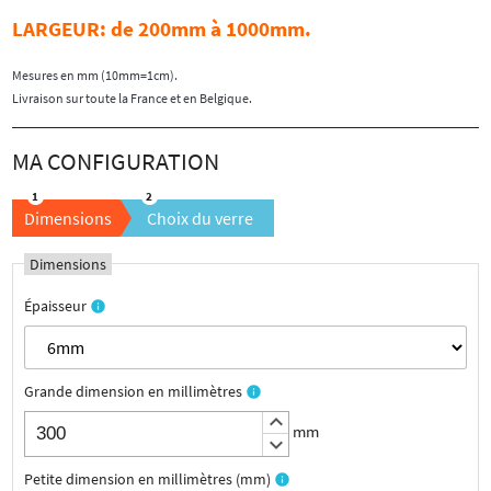
LARGEUR
: de 200mm à 1000mm.
Mesures en mm (10mm=1cm).
Livraison sur toute la France et en Belgique.
Dimensions
Choix du verre
Dimensions
Épaisseur
info
Grande dimension en millimètres
info
keyboard_arrow_up
mm
keyboard_arrow_down
Petite dimension en millimètres (mm)
info