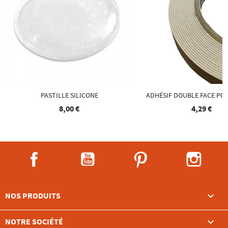
PASTILLE SILICONE
ADHÉSIF DOUBLE FACE PO
8,00 €
4,29 €
Facebook
YouTube
Pinterest
Instag

NOS PRODUITS

NOTRE SOCIÉTÉ