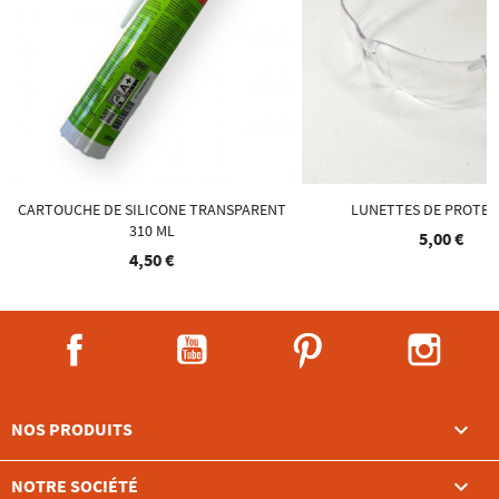
CARTOUCHE DE SILICONE TRANSPARENT
LUNETTES DE PROTEC
310 ML
5,00 €
4,50 €
Facebook
YouTube
Pinterest
Instag

NOS PRODUITS

NOTRE SOCIÉTÉ