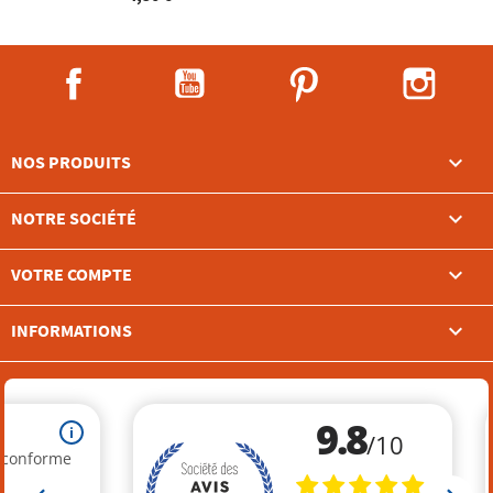
Facebook
YouTube
Pinterest
Instag

NOS PRODUITS

NOTRE SOCIÉTÉ

VOTRE COMPTE
keyboard_arrow_down
INFORMATIONS