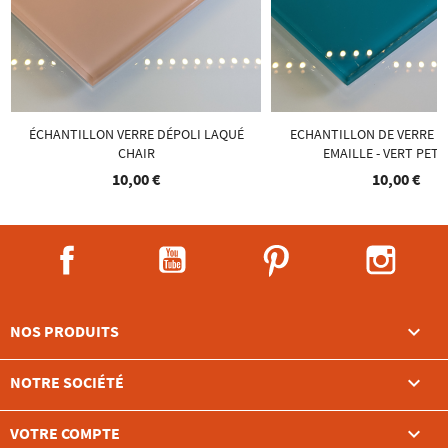
ÉCHANTILLON VERRE DÉPOLI LAQUÉ
ECHANTILLON DE VERRE T
CHAIR
EMAILLE - VERT PET
10,00 €
10,00 €
Facebook
YouTube
Pinterest
Instag

NOS PRODUITS

NOTRE SOCIÉTÉ

VOTRE COMPTE