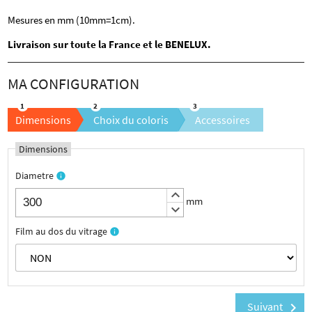
Mesures en mm (10mm=1cm).
Livraison sur toute la France et le BENELUX.
Dimensions
Choix du coloris
Accessoires
Dimensions
Diametre
info
keyboard_arrow_up
mm
keyboard_arrow_down
Film au dos du vitrage
info
Suivant
chevron_right