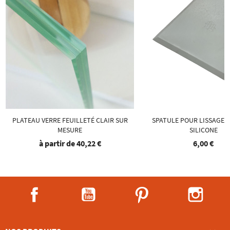
PLATEAU VERRE FEUILLETÉ CLAIR SUR
SPATULE POUR LISSAGE D
MESURE
SILICONE
à partir de
40,22 €
6,00 €
Facebook
YouTube
Pinterest
Instag