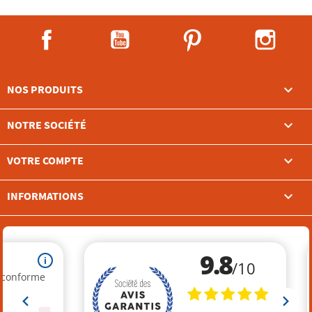
Facebook
YouTube
Pinterest
Instag

NOS PRODUITS

NOTRE SOCIÉTÉ

VOTRE COMPTE
keyboard_arrow_down
INFORMATIONS