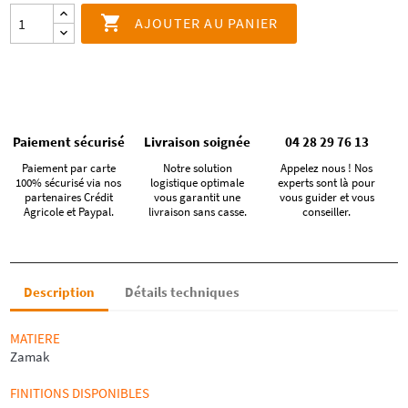

AJOUTER AU PANIER
Paiement sécurisé
Livraison soignée
04 28 29 76 13
Paiement par carte
Notre solution
Appelez nous ! Nos
100% sécurisé via nos
logistique optimale
experts sont là pour
partenaires Crédit
vous garantit une
vous guider et vous
Agricole et Paypal.
livraison sans casse.
conseiller.
Description
Détails techniques
MATIERE
Zamak
FINITIONS DISPONIBLES