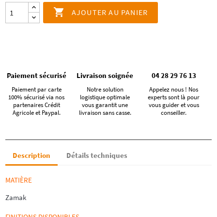

AJOUTER AU PANIER
Paiement sécurisé
Livraison soignée
04 28 29 76 13
Paiement par carte
Notre solution
Appelez nous ! Nos
100% sécurisé via nos
logistique optimale
experts sont là pour
partenaires Crédit
vous garantit une
vous guider et vous
Agricole et Paypal.
livraison sans casse.
conseiller.
Description
Détails techniques
MATIÈRE
Zamak
FINITIONS DISPONIBLES