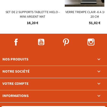
SET DE 2 SUPPORTS TABLETTE HIELO -
VERRE TREMPE CLAIR -6 A 10
MINI ARGENT MAT
20 CM
16,20 €
51,02 €
Facebook
YouTube
Pinterest
Instag

NOS PRODUITS

NOTRE SOCIÉTÉ

VOTRE COMPTE
keyboard_arrow_down
INFORMATIONS