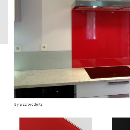
Crédence 
standard
Crédence 
ACCESSOI
CRÉDENC
Accessoir
Il y a 22 produits.