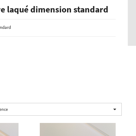
e laqué dimension standard
andard

nence