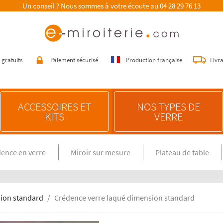
Un conseil ? Nous sommes à votre écoute au
04 28 29 76 13
 gratuits
Paiement sécurisé
Production française
Livr
ACCESSOIRES ET
NOS TYPES DE
KITS
VERRE
ence en verre
Miroir sur mesure
Plateau de table
E SUR MESURE
NOS CONSEILS
n verre spécial feux gaz
Choisir une crédence de cuisine
miroir sur mesure
Entretenir une crédence de cuisine
en verre sur mesure
Poser une crédence de cuisine
ion standard
Crédence verre laqué dimension standard
Rénover une crédence de cuisine
E DIMENSION STANDARD