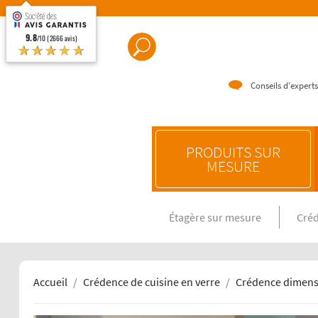
9.8
/10 (2666 avis)
★★★★★
Conseils d'experts
PRODUITS SUR
MESURE
Étagère sur mesure
Créd
CRÉDENC
Crédence e
Crédence 
Crédence 
Accueil
Crédence de cuisine en verre
Crédence dimens
CRÉDENC