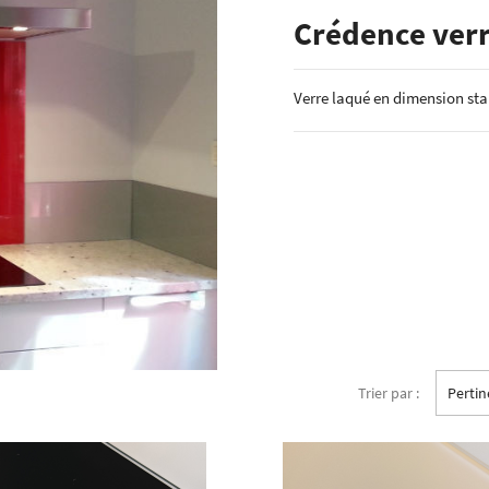
ÉCHANTILLONS
Crédence verr
en verre laqué dimension
Echantillons de miroirs
miroir dimension standard
Echantillons de verre dépoli emaillé et
Verre laqué en dimension st
trempé
RES DE POSE POUR
Echantillons de verre emaillé et trempé
E
Echantillons de verres dépolis laqués
es pour crédence
Echantillons de verres laqués
Trier par :
Perti