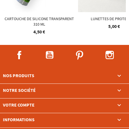
CARTOUCHE DE SILICONE TRANSPARENT
LUNETTES DE PROTEC
310 ML
5,00 €
4,50 €
Facebook
YouTube
Pinterest
Instag

NOS PRODUITS

NOTRE SOCIÉTÉ

VOTRE COMPTE
keyboard_arrow_down
INFORMATIONS