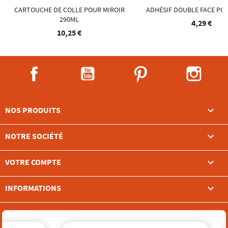
CARTOUCHE DE COLLE POUR MIROIR
ADHÉSIF DOUBLE FACE PO
290ML
4,29 €
10,25 €
Facebook
YouTube
Pinterest
Instag

NOS PRODUITS

NOTRE SOCIÉTÉ

VOTRE COMPTE
keyboard_arrow_down
INFORMATIONS